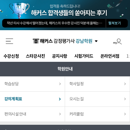
회계 타학원 1타보다 솔직히 500배는 좋아요. 쉽게 고득점 가능합니다.
-
소*진님
타학원과 비교했을때 가격도 합리적이고, 강의퀄리티가 굉장히 좋아 합격했습니다.
-
김*호님
작년 타사 수강해서 떨어졌는데, 해커스의 우수한 강사진 덕분에 올해는 합격하게 되었습니다.
-
펼쳐보기
해커스 선생님이 출제하신 동형모의고사 다 풀었는데 적중률 미쳤어요. 시험장에서 깜짝 놀랐습니다.
해커스가 가장 유명하기도 하였고 수업의 퀄리티가 타학원들과 비교하여 남다르다고 생각했습니다.
회계 경제 노베이스 예체능 전공자였는데, 해커스로 7개월만에 합격했습니다.
-
권*현님
최대한 적게 공부하면서 합격할 수 있었습니다.
-
양*성님
타 업계 7년 종사 후 5개월만의 합격, 해커스 덕분에 가능했습니다!
-
김*솔님
회계 타학원 1타보다 솔직히 500배는 좋아요. 쉽게 고득점 가능합니다.
-
소*진님
수강신청
스타강사진
공지사항
시험가이드
온라인서점
1
타학원과 비교했을때 가격도 합리적이고, 강의퀄리티가 굉장히 좋아 합격했습니다.
-
김*호님
학원안내
학습상담
학사일정
강의계획표
오시는길
편의시설 안내
커리큘럼