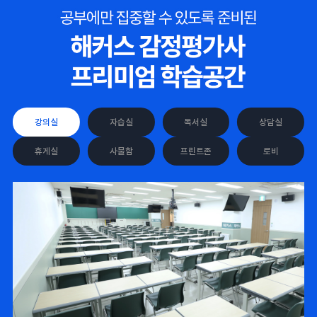
해커스 강의는 타 학원
해커스에서 시작했으면
강의실
자습실
독서실
상담실
실무 강의와 달리 문제와
더 빨리 합격하지
자료를 밀도있게
않았을까 생각하고,
휴게실
사물함
프린트존
로비
조합하여 풀 수 있는
주변 분들에게도
방법을 알려주십니다.
감정평가사 시작은
해커스에서 하라고
추천합니다.
합격생 김*현님
합격생 김*훈님
해커스에서 시작했으면
해커스 여지훈