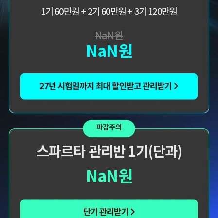
해커스에서 시작했으면
해커스 여지훈
1기 60만원 + 2기 60만원 + 3기 120만원
1기 60만원 + 2기 60만원 + 3기 120만원
더 빨리 합격하지
평가사님의 기출강의와
않았을까 생각하고,
GS를 통해 넉넉한 실무
NaN
NaN
원
원
주변 분들에게도
점수를 받으며 합격할 수
NaN
원
감정평가사 시작은
있었습니다.
해커스에서 하라고
추천합니다.
합격생 김*훈님
합격생 김*인님
마감주의
해커스의 선생님들의
해커스의 선생님들이
강의력이 너무 좋았어요.
직접 답안을 봐주시고
스파르타 관리반 1기(단과)
덕분에 노베이스로
피드백 해주셔서 합격할
합격할 수 있었습니다.
수 있었습니다.
NaN
원
합격생 양*성님
합격생 이*원님