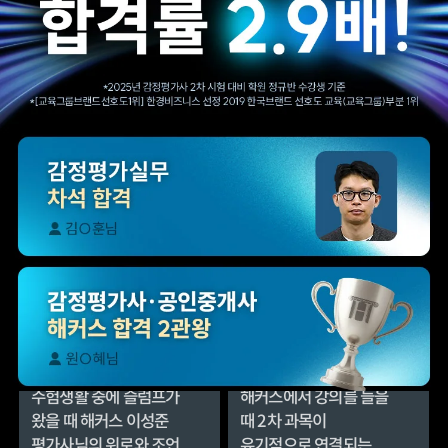
수강 합격생입니다.
수강 합격생입니다.
해커스 최동진
해커스 최동진 평가사님
평가사님의
덕분에 시험장에서
답안작성법으로 어려운
사례형 문제에 잘 대처할
문제를 극복할 수
수 있었습니다.
있었습니다.
합격생 이*영님
합격생 김*영님
본 합격생은 최동진 선생님 강의
본 합격생은 최동진 선생님 강의
수강 합격생입니다.
수강 합격생입니다.
수험생활 중에 슬럼프가
해커스에서 강의를 들을
왔을 때 해커스 이성준
때 2차 과목이
평가사님의 위로와 조언
유기적으로 연결되는
덕분에 극복할 수
느낌을 받았는데 그
있었습니다.
부분이 가장 좋았습니다.
합격생 권*준님
합격생 서*환님