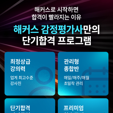
감정평가사 시작은
있었습니다.
해커스에서 하라고
추천합니다.
합격생 김*훈님
합격생 김*인님
해커스의 선생님들의
해커스의 선생님들이
강의력이 너무 좋았어요.
직접 답안을 봐주시고
덕분에 노베이스로
피드백 해주셔서 합격할
합격할 수 있었습니다.
수 있었습니다.
합격생 양*성님
합격생 이*원님
해커스에서 시작했으면
해커스 여지훈
더 빨리 합격하지
평가사님의 기출강의와
않았을까 생각하고,
GS를 통해 넉넉한 실무