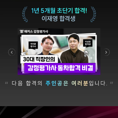
합격생 소*진님
합격생 김*호님
해커스 강의는 타 학원
해커스에서 시작했으면
실무 강의와 달리 문제와
더 빨리 합격하지
자료를 밀도있게
않았을까 생각하고,
조합하여 풀 수 있는
주변 분들에게도
방법을 알려주십니다.
감정평가사 시작은
Previous
Next
해커스에서 하라고
추천합니다.
합격생 김*현님
합격생 김*훈님
해커스에서 시작했으면
해커스 여지훈
더 빨리 합격하지
평가사님의 기출강의와
않았을까 생각하고,
GS를 통해 넉넉한 실무
주변 분들에게도
점수를 받으며 합격할 수