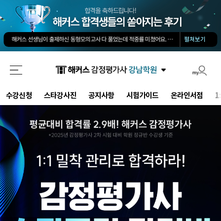
회계 타학원 1타보다 솔직히 500배는 좋아요. 쉽게 고득점 가능합니다.
-
소*진님
타학원과 비교했을때 가격도 합리적이고, 강의퀄리티가 굉장히 좋아 합격했습니다.
-
김*호님
작년 타사 수강해서 떨어졌는데, 해커스의 우수한 강사진 덕분에 올해는 합격하게 되었습니다.
-
해커스 선생님이 출제하신 동형모의고사 다 풀었는데 적중률 미쳤어요. 시험장에서 깜짝 놀랐습니다.
해커스가 가장 유명하기도 하였고 수업의 퀄리티가 타학원들과 비교하여 남다르다고 생각했습니다.
펼쳐보기
회계 경제 노베이스 예체능 전공자였는데, 해커스로 7개월만에 합격했습니다.
-
권*현님
최대한 적게 공부하면서 합격할 수 있었습니다.
-
양*성님
타 업계 7년 종사 후 5개월만의 합격, 해커스 덕분에 가능했습니다!
-
김*솔님
회계 타학원 1타보다 솔직히 500배는 좋아요. 쉽게 고득점 가능합니다.
-
소*진님
타학원과 비교했을때 가격도 합리적이고, 강의퀄리티가 굉장히 좋아 합격했습니다.
-
김*호님
수강신청
스타강사진
공지사항
시험가이드
온라인서점
1