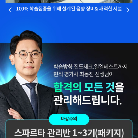
더 빨리 합격하지
평가사님의 기출강의와
않았을까 생각하고,
GS를 통해 넉넉한 실무
100% 학습집중을 위해 설계된 음향 장비& 쾌적한 시설
주변 분들에게도
점수를 받으며 합격할 수
감정평가사 시작은
있었습니다.
해커스에서 하라고
추천합니다.
합격생 김*훈님
합격생 김*인님
해커스의 선생님들의
해커스의 선생님들이
강의력이 너무 좋았어요.
직접 답안을 봐주시고
덕분에 노베이스로
피드백 해주셔서 합격할
합격할 수 있었습니다.
수 있었습니다.
합격생 양*성님
합격생 이*원님
마감주의
스파르타 관리반 1~3기(패키지)