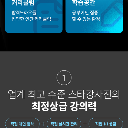
주변 분들에게도
점수를 받으며 합격할 수
감정평가사 시작은
있었습니다.
해커스에서 하라고
추천합니다.
합격생 김*훈님
합격생 김*인님
해커스의 선생님들의
해커스의 선생님들이
강의력이 너무 좋았어요.
직접 답안을 봐주시고
덕분에 노베이스로
피드백 해주셔서 합격할
합격할 수 있었습니다.
수 있었습니다.
합격생 양*성님
합격생 이*원님
다른 학원 강의를 모두
비전공자로 시작해서
들어봤지만, 해커스
막막했는데 해커스