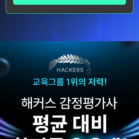
다른 학원 강의를 모두
비전공자로 시작해서
들어봤지만, 해커스
막막했는데 해커스
이성준 평가사님은
이성준 평가사님이
센세이셔널 하고,
시키는대로
문제가 좋아서 선택하게
따라오다보니
되었습니다.
합격이라는 결과를 받을
수 있었습니다.
합격생 박*원님
합격생 성*남님
본 합격생은 이성준 선생님 강의
본 합격생은 이성준 선생님 강의
수강 합격생입니다.
수강 합격생입니다.
해커스 이성준 평가사님
해커스 김유안
덕분에 직장, 육아
평가사님의
병행하면서 고득점 할 수
답안작성볍으로 이론
있었습니다.
고득적을 받고 합격할 수
있었습니다.
합격생 이*빈님
합격생 이*우님
본 합격생은 이성준 선생님 강의
본 합격생은 김유안 선생님 강의