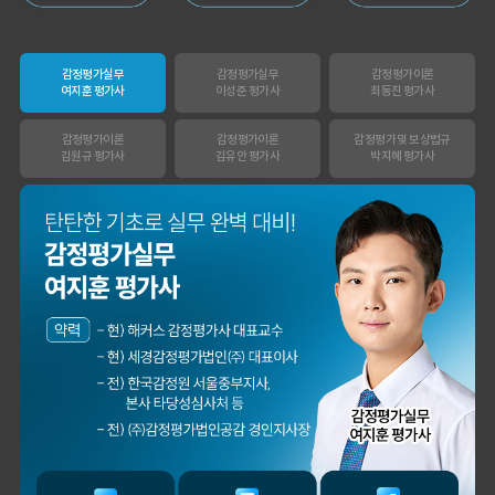
이성준 평가사님은
이성준 평가사님이
센세이셔널 하고,
시키는대로
문제가 좋아서 선택하게
따라오다보니
감정평가실무
감정평가실무
감정평가이론
되었습니다.
합격이라는 결과를 받을
여지훈 평가사
이성준 평가사
최동진 평가사
수 있었습니다.
합격생 박*원님
합격생 성*남님
감정평가이론
감정평가이론
감정평가 및 보상법규
김원규 평가사
김유안 평가사
박지혜 평가사
본 합격생은 이성준 선생님 강의
본 합격생은 이성준 선생님 강의
수강 합격생입니다.
수강 합격생입니다.