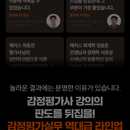
평가사님의
덕분에 시험장에서
답안작성법으로 어려운
사례형 문제에 잘 대처할
문제를 극복할 수
수 있었습니다.
있었습니다.
합격생 이*영님
합격생 김*영님
본 합격생은 최동진 선생님 강의
본 합격생은 최동진 선생님 강의
수강 합격생입니다.
수강 합격생입니다.
수험생활 중에 슬럼프가
해커스에서 강의를 들을
왔을 때 해커스 이성준
때 2차 과목이
평가사님의 위로와 조언
유기적으로 연결되는
덕분에 극복할 수
느낌을 받았는데 그
있었습니다.
부분이 가장 좋았습니다.
합격생 권*준님
합격생 서*환님
본 합격생은 이성준 선생님 강의
본 합격생은 이성준 선생님 강의
수강 합격생입니다.
수강 합격생입니다.