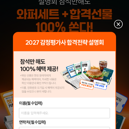
이름
(필수입력)
연락처
(필수입력)