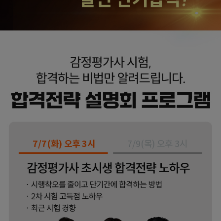
7/7(화) 오후 3시
7/9(목) 오후 3시