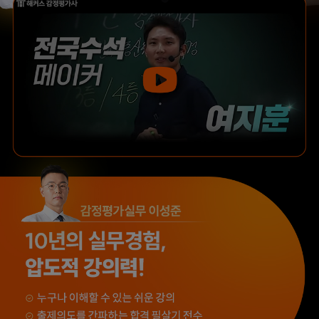
떨어졌는데, 해커스의
실무 경험을 토대로
우수한 강사진 덕분에
설명해 주셔서 실무
올해는 합격하게
과목을 보다 쉽게 배울
되었습니다.
수 있었습니다.
합격생 한*철님
합격생 류*운님
해커스 강사분들의
해커스 박지혜
수업의 퀄리티가
평가사님께서 매 수업
타학원들과 비교하여
내내 꼼꼼하게
남다르다고
첨삭해주셔서 도움이
생각했습니다.
많이 되었습니다.
합격생 이*헌님
합격생 이*원님
해커스 선생님이
타학원과 비교했을 때