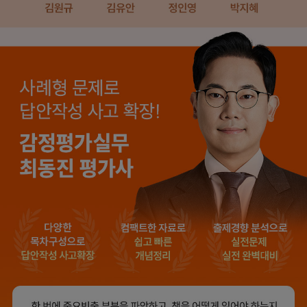
합격생 양*성님
합격생 이*원님
다른 학원 강의를 모두
비전공자로 시작해서
들어봤지만, 해커스
막막했는데 해커스
이성준 평가사님은
이성준 평가사님이
센세이셔널 하고,
시키는대로
문제가 좋아서 선택하게
따라오다보니
되었습니다.
합격이라는 결과를 받을
수 있었습니다.
합격생 박*원님
합격생 성*남님
본 합격생은 이성준 선생님 강의
본 합격생은 이성준 선생님 강의
수강 합격생입니다.
수강 합격생입니다.