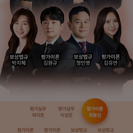
해커스에서 시작했으면
해커스 여지훈
더 빨리 합격하지
평가사님의 기출강의와
않았을까 생각하고,
GS를 통해 넉넉한 실무
주변 분들에게도
점수를 받으며 합격할 수
감정평가사 시작은
있었습니다.
해커스에서 하라고
추천합니다.
합격생 김*훈님
합격생 김*인님
해커스의 선생님들의
해커스의 선생님들이
강의력이 너무 좋았어요.
직접 답안을 봐주시고
덕분에 노베이스로
피드백 해주셔서 합격할
합격할 수 있었습니다.
수 있었습니다.