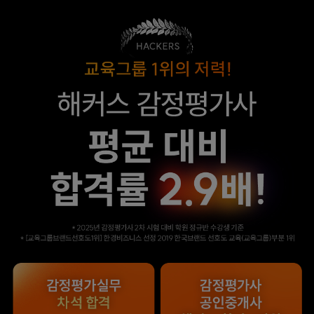
합격할 수 있었습니다.
수 있었습니다.
합격생 양*성님
합격생 이*원님
해커스에서 시작했으면
해커스 여지훈
더 빨리 합격하지
평가사님의 기출강의와
않았을까 생각하고,
GS를 통해 넉넉한 실무
주변 분들에게도
점수를 받으며 합격할 수
감정평가사 시작은
있었습니다.
해커스에서 하라고
추천합니다.
합격생 김*훈님
합격생 김*인님
해커스의 선생님들의
해커스의 선생님들이
강의력이 너무 좋았어요.
직접 답안을 봐주시고