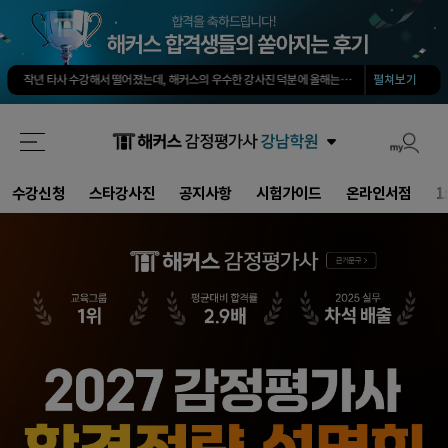
회계 타학원 1타보다 솔직히 500배는 좋아요. 쉽게 고득점 가능합니다.
-
소*진님
타학원과 비교했을때 가격도 합리적이고, 강의퀄리티가 굉장히 좋아 합격했습니다.
-
김*호님
작년 타사 수강해서 떨어졌는데, 해커스의 우수한 강사진 덕분에 올해는 합격하게 되었습니다.
-
해커스 선생님이 출제하신 동형모의고사 다 풀었는데 적중률 미쳤어요. 시험장에서 깜짝 놀랐습니다.
펼쳐보기
해커스가 가장 유명하기도 하였고 수업의 퀄리티가 타학원들과 비교하여 남다르다고 생각했습니다.
회계 경제 노베이스 예체능 전공자였는데, 해커스로 7개월만에 합격했습니다.
-
권*현님
최대한 적게 공부하면서 합격할 수 있었습니다.
-
양*성님
타 업계 7년 종사 후 5개월만의 합격, 해커스 덕분에 가능했습니다!
-
김*솔님
회계 타학원 1타보다 솔직히 500배는 좋아요. 쉽게 고득점 가능합니다.
-
소*진님
타학원과 비교했을때 가격도 합리적이고, 강의퀄리티가 굉장히 좋아 합격했습니다.
-
김*호님
수강신청
스타강사진
공지사항
시험가이드
온라인서점
1