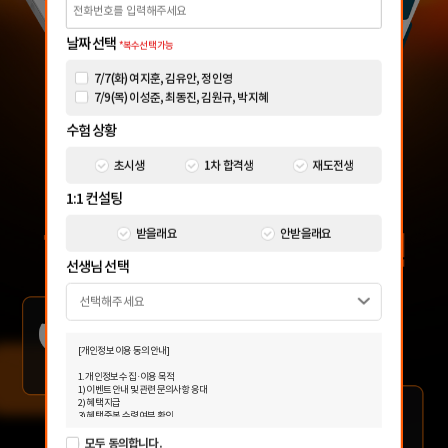
날짜 선택
*복수선택 가능
7/7(화) 여지훈, 김유안, 정인영
7/9(목) 이성준, 최동진, 김원규, 박지혜
수험 상황
초시생
1차 합격생
재도전생
1:1 컨설팅
받을래요
안받을래요
선생님 선택
[개인정보 이용 동의 안내]
1. 개인정보 수집·이용 목적
1) 이벤트 안내 및 관련 문의사항 응대
2) 혜택 지급
3) 혜택 중복 수령 여부 확인
4) 광고성 정보 수신에 별도 동의한 자에 한하여 해커스 감정평가사를 비롯한 해커스
모두 동의합니다.
교육그룹의 새로운 서비스 신상품이나 이벤트, 최신 정보 안내 등 회원님의 취향에