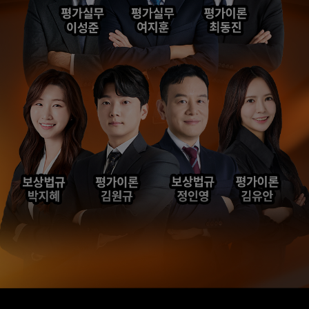
합격생 김*현님
합격생 김*훈님
해커스에서 시작했으면
해커스 여지훈
더 빨리 합격하지
평가사님의 기출강의와
않았을까 생각하고,
GS를 통해 넉넉한 실무
주변 분들에게도
점수를 받으며 합격할 수
감정평가사 시작은
있었습니다.
해커스에서 하라고
추천합니다.
합격생 김*훈님
합격생 김*인님
해커스의 선생님들의
해커스의 선생님들이
강의력이 너무 좋았어요.
직접 답안을 봐주시고
덕분에 노베이스로
피드백 해주셔서 합격할