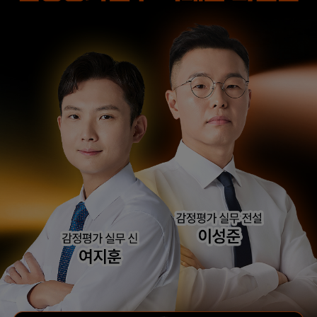
왔을 때 해커스 이성준
때 2차 과목이
평가사님의 위로와 조언
유기적으로 연결되는
덕분에 극복할 수
느낌을 받았는데 그
있었습니다.
부분이 가장 좋았습니다.
합격생 권*준님
합격생 서*환님
본 합격생은 이성준 선생님 강의
본 합격생은 이성준 선생님 강의
수강 합격생입니다.
수강 합격생입니다.
해커스 최동진
해커스 회계학 정윤돈
평가사님의
선생님과 경제학 서호성
답안작성법으로 이론
선생님의 효율적인 강의
고득점을 받아 합격할 수
덕분에 동차합격이
있었습니다.
가능했다고 생각합니다.
합격생 유*국님
본 합격생은 최동진 선생님 강의
합격생 원*혜님
수강 합격생입니다.
작년 타사 수강해서
이해하기 어려운 부분도