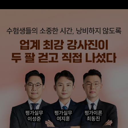
해커스에서 시작했으면
해커스 여지훈
더 빨리 합격하지
평가사님의 기출강의와
않았을까 생각하고,
GS를 통해 넉넉한 실무
주변 분들에게도
점수를 받으며 합격할 수
감정평가사 시작은
있었습니다.
해커스에서 하라고
추천합니다.
합격생 김*훈님
합격생 김*인님
해커스의 선생님들의
해커스의 선생님들이
강의력이 너무 좋았어요.
직접 답안을 봐주시고
덕분에 노베이스로
피드백 해주셔서 합격할
합격할 수 있었습니다.
수 있었습니다.
합격생 양*성님
합격생 이*원님