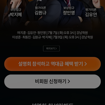
여지훈·김유안·정인영 | 7월 7일 (화) 오후 3시 | 강남학원
이성준·최동진·김원규·박지혜 | 7월 9일 (목) 오후 3시 | 강남학원