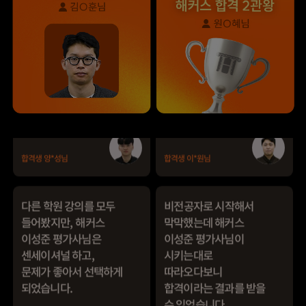
덕분에 노베이스로
피드백 해주셔서 합격할
합격할 수 있었습니다.
수 있었습니다.
합격생 양*성님
합격생 이*원님
다른 학원 강의를 모두
비전공자로 시작해서
들어봤지만, 해커스
막막했는데 해커스
이성준 평가사님은
이성준 평가사님이
센세이셔널 하고,
시키는대로
문제가 좋아서 선택하게
따라오다보니
되었습니다.
합격이라는 결과를 받을
수 있었습니다.
합격생 박*원님
합격생 성*남님
본 합격생은 이성준 선생님 강의
본 합격생은 이성준 선생님 강의
수강 합격생입니다.
수강 합격생입니다.
해커스 이성준 평가사님
해커스 김유안