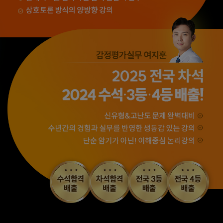
출제하신 동형모의고사
가격도 합리적이고,
다 풀었는데 적중률
강의 퀄리티가 굉장히
미쳤어요. 시험장에서
좋아 합격했습니다.
깜짝 놀랐습니다.
합격생 소*진님
합격생 김*호님
해커스 강의는 타 학원
해커스에서 시작했으면
실무 강의와 달리 문제와
더 빨리 합격하지
자료를 밀도있게
않았을까 생각하고,
조합하여 풀 수 있는
주변 분들에게도
방법을 알려주십니다.
감정평가사 시작은
해커스에서 하라고
추천합니다.
합격생 김*현님
합격생 김*훈님