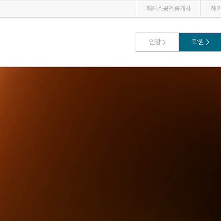
해커스공인중개사
해
인강
학원