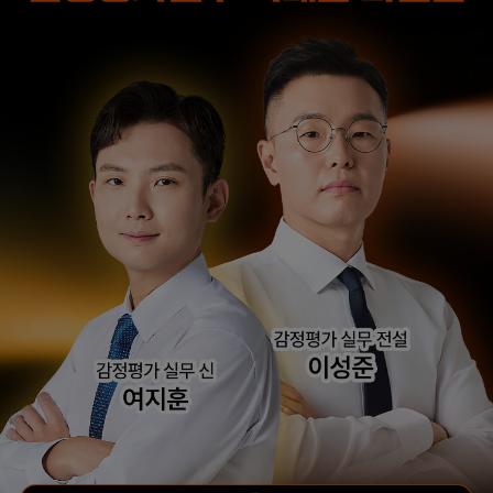
왔을 때 해커스 이성준
때 2차 과목이
평가사님의 위로와 조언
유기적으로 연결되는
덕분에 극복할 수
느낌을 받았는데 그
있었습니다.
부분이 가장 좋았습니다.
합격생 권*준님
합격생 서*환님
본 합격생은 이성준 선생님 강의
본 합격생은 이성준 선생님 강의
수강 합격생입니다.
수강 합격생입니다.
해커스 최동진
해커스 회계학 정윤돈
평가사님의
선생님과 경제학 서호성
답안작성법으로 이론
선생님의 효율적인 강의
고득점을 받아 합격할 수
덕분에 동차합격이
있었습니다.
가능했다고 생각합니다.
합격생 유*국님
본 합격생은 최동진 선생님 강의
합격생 원*혜님
수강 합격생입니다.
작년 타사 수강해서
이해하기 어려운 부분도