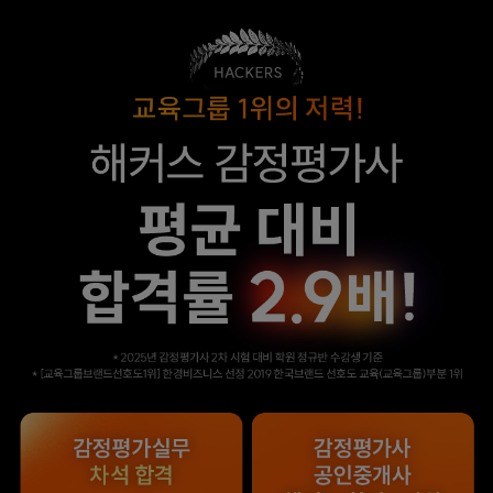
합격할 수 있었습니다.
수 있었습니다.
합격생 양*성님
합격생 이*원님
해커스에서 시작했으면
해커스 여지훈
더 빨리 합격하지
평가사님의 기출강의와
않았을까 생각하고,
GS를 통해 넉넉한 실무
주변 분들에게도
점수를 받으며 합격할 수
감정평가사 시작은
있었습니다.
해커스에서 하라고
추천합니다.
합격생 김*훈님
합격생 김*인님
해커스의 선생님들의
해커스의 선생님들이
강의력이 너무 좋았어요.
직접 답안을 봐주시고