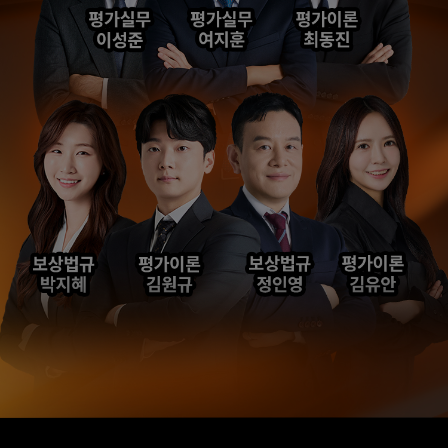
합격생 김*현님
합격생 김*훈님
해커스에서 시작했으면
해커스 여지훈
더 빨리 합격하지
평가사님의 기출강의와
않았을까 생각하고,
GS를 통해 넉넉한 실무
주변 분들에게도
점수를 받으며 합격할 수
감정평가사 시작은
있었습니다.
해커스에서 하라고
추천합니다.
합격생 김*훈님
합격생 김*인님
해커스의 선생님들의
해커스의 선생님들이
강의력이 너무 좋았어요.
직접 답안을 봐주시고
덕분에 노베이스로
피드백 해주셔서 합격할