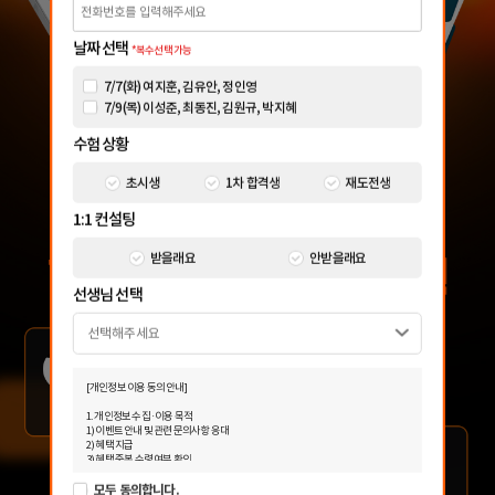
날짜 선택
*복수선택 가능
7/7(화) 여지훈, 김유안, 정인영
7/9(목) 이성준, 최동진, 김원규, 박지혜
수험 상황
초시생
1차 합격생
재도전생
1:1 컨설팅
받을래요
안받을래요
선생님 선택
[개인정보 이용 동의 안내]
1. 개인정보 수집·이용 목적
1) 이벤트 안내 및 관련 문의사항 응대
2) 혜택 지급
3) 혜택 중복 수령 여부 확인
4) 광고성 정보 수신에 별도 동의한 자에 한하여 해커스 감정평가사를 비롯한 해커스
모두 동의합니다.
교육그룹의 새로운 서비스 신상품이나 이벤트, 최신 정보 안내 등 회원님의 취향에