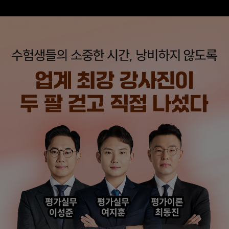
해커스에서 시작했으면
해커스 여지훈
더 빨리 합격하지
평가사님의 기출강의와
않았을까 생각하고,
GS를 통해 넉넉한 실무
주변 분들에게도
점수를 받으며 합격할 수
감정평가사 시작은
있었습니다.
해커스에서 하라고
추천합니다.
합격생 김*훈님
합격생 김*인님
해커스의 선생님들의
해커스의 선생님들이
강의력이 너무 좋았어요.
직접 답안을 봐주시고
덕분에 노베이스로
피드백 해주셔서 합격할
합격할 수 있었습니다.
수 있었습니다.
합격생 양*성님
합격생 이*원님