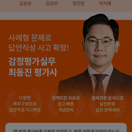
합격생 양*성님
합격생 이*원님
다른 학원 강의를 모두
비전공자로 시작해서
들어봤지만, 해커스
막막했는데 해커스
이성준 평가사님은
이성준 평가사님이
센세이셔널 하고,
시키는대로
문제가 좋아서 선택하게
따라오다보니
되었습니다.
합격이라는 결과를 받을
수 있었습니다.
합격생 박*원님
합격생 성*남님
본 합격생은 이성준 선생님 강의
본 합격생은 이성준 선생님 강의
수강 합격생입니다.
수강 합격생입니다.