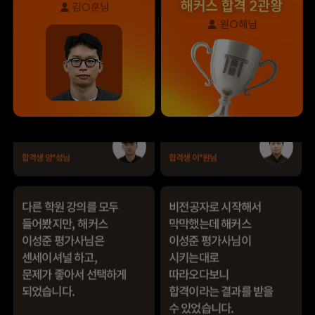
덕분에 노베이스로
피드백 해주셔서 합격할
합격할 수 있었습니다.
수 있었습니다.
합격생 양*성님
합격생 이*원님
다른 학원 강의를 모두
비전공자로 시작해서
들어봤지만, 해커스
막막했는데 해커스
이성준 평가사님은
이성준 평가사님이
센세이셔널 하고,
시키는대로
문제가 좋아서 선택하게
따라오다보니
되었습니다.
합격이라는 결과를 받을
수 있었습니다.
합격생 박*원님
합격생 성*남님
본 합격생은 이성준 선생님 강의
본 합격생은 이성준 선생님 강의
수강 합격생입니다.
수강 합격생입니다.
해커스 이성준 평가사님
해커스 김유안