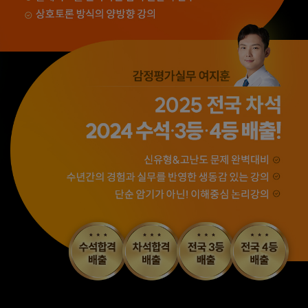
출제하신 동형모의고사
가격도 합리적이고,
다 풀었는데 적중률
강의 퀄리티가 굉장히
미쳤어요. 시험장에서
좋아 합격했습니다.
깜짝 놀랐습니다.
합격생 소*진님
합격생 김*호님
해커스 강의는 타 학원
해커스에서 시작했으면
실무 강의와 달리 문제와
더 빨리 합격하지
자료를 밀도있게
않았을까 생각하고,
조합하여 풀 수 있는
주변 분들에게도
방법을 알려주십니다.
감정평가사 시작은
해커스에서 하라고
추천합니다.
합격생 김*현님
합격생 김*훈님