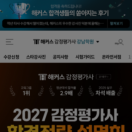
회계 타학원 1타보다 솔직히 500배는 좋아요. 쉽게 고득점 가능합니다.
-
소*진님
타학원과 비교했을때 가격도 합리적이고, 강의퀄리티가 굉장히 좋아 합격했습니다.
-
김*호님
작년 타사 수강해서 떨어졌는데, 해커스의 우수한 강사진 덕분에 올해는 합격하게 되었습니다.
-
해커스 선생님이 출제하신 동형모의고사 다 풀었는데 적중률 미쳤어요. 시험장에서 깜짝 놀랐습니다.
펼쳐보기
해커스가 가장 유명하기도 하였고 수업의 퀄리티가 타학원들과 비교하여 남다르다고 생각했습니다.
회계 경제 노베이스 예체능 전공자였는데, 해커스로 7개월만에 합격했습니다.
-
권*현님
최대한 적게 공부하면서 합격할 수 있었습니다.
-
양*성님
타 업계 7년 종사 후 5개월만의 합격, 해커스 덕분에 가능했습니다!
-
김*솔님
회계 타학원 1타보다 솔직히 500배는 좋아요. 쉽게 고득점 가능합니다.
-
소*진님
타학원과 비교했을때 가격도 합리적이고, 강의퀄리티가 굉장히 좋아 합격했습니다.
-
김*호님
수강신청
스타강사진
공지사항
시험가이드
온라인서점
1