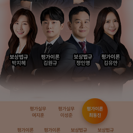
해커스에서 시작했으면
해커스 여지훈
더 빨리 합격하지
평가사님의 기출강의와
않았을까 생각하고,
GS를 통해 넉넉한 실무
주변 분들에게도
점수를 받으며 합격할 수
감정평가사 시작은
있었습니다.
해커스에서 하라고
추천합니다.
합격생 김*훈님
합격생 김*인님
해커스의 선생님들의
해커스의 선생님들이
강의력이 너무 좋았어요.
직접 답안을 봐주시고
덕분에 노베이스로
피드백 해주셔서 합격할
합격할 수 있었습니다.
수 있었습니다.