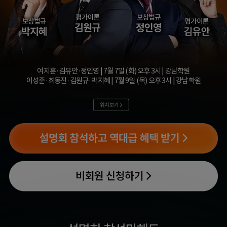
여지훈·김유안·정인영 | 7월 7일 (화) 오후 3시 | 강남학원
이성준·최동진·김원규·박지혜 | 7월 9일 (목) 오후 3시 | 강남학원