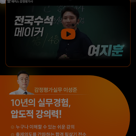
떨어졌는데, 해커스의
실무 경험을 토대로
우수한 강사진 덕분에
설명해 주셔서 실무
올해는 합격하게
과목을 보다 쉽게 배울
되었습니다.
수 있었습니다.
합격생 한*철님
합격생 류*운님
해커스 강사분들의
해커스 박지혜
수업의 퀄리티가
평가사님께서 매 수업
타학원들과 비교하여
내내 꼼꼼하게
남다르다고
첨삭해주셔서 도움이
생각했습니다.
많이 되었습니다.
합격생 이*헌님
합격생 이*원님
해커스 선생님이
타학원과 비교했을 때