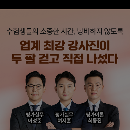
덕분에 노베이스로
피드백 해주셔서 합격할
합격할 수 있었습니다.
수 있었습니다.
합격생 양*성님
합격생 이*원님
다른 학원 강의를 모두
비전공자로 시작해서
들어봤지만, 해커스
막막했는데 해커스
이성준 평가사님은
이성준 평가사님이
센세이셔널 하고,
시키는대로
문제가 좋아서 선택하게
따라오다보니
되었습니다.
합격이라는 결과를 받을
수 있었습니다.
합격생 박*원님
합격생 성*남님
본 합격생은 이성준 선생님 강의
본 합격생은 이성준 선생님 강의
수강 합격생입니다.
수강 합격생입니다.