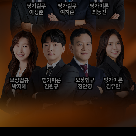
해커스의 선생님들의
해커스의 선생님들이
강의력이 너무 좋았어요.
직접 답안을 봐주시고
덕분에 노베이스로
피드백 해주셔서 합격할
합격할 수 있었습니다.
수 있었습니다.
합격생 양*성님
합격생 이*원님
다른 학원 강의를 모두
비전공자로 시작해서
들어봤지만, 해커스
막막했는데 해커스
이성준 평가사님은
이성준 평가사님이
센세이셔널 하고,
시키는대로
문제가 좋아서 선택하게
따라오다보니
되었습니다.
합격이라는 결과를 받을
수 있었습니다.
합격생 박*원님
합격생 성*남님
본 합격생은 이성준 선생님 강의
본 합격생은 이성준 선생님 강의
수강 합격생입니다.
수강 합격생입니다.