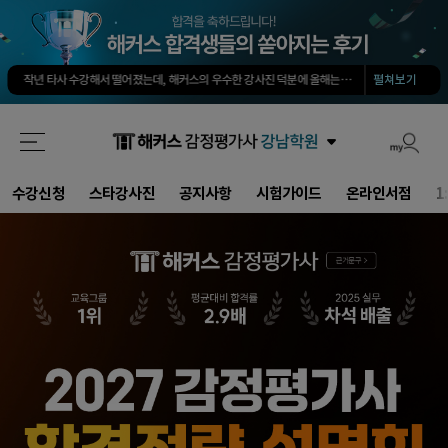
회계 타학원 1타보다 솔직히 500배는 좋아요. 쉽게 고득점 가능합니다.
-
소*진님
타학원과 비교했을때 가격도 합리적이고, 강의퀄리티가 굉장히 좋아 합격했습니다.
-
김*호님
작년 타사 수강해서 떨어졌는데, 해커스의 우수한 강사진 덕분에 올해는 합격하게 되었습니다.
-
해커스 선생님이 출제하신 동형모의고사 다 풀었는데 적중률 미쳤어요. 시험장에서 깜짝 놀랐습니다.
펼쳐보기
해커스가 가장 유명하기도 하였고 수업의 퀄리티가 타학원들과 비교하여 남다르다고 생각했습니다.
회계 경제 노베이스 예체능 전공자였는데, 해커스로 7개월만에 합격했습니다.
-
권*현님
최대한 적게 공부하면서 합격할 수 있었습니다.
-
양*성님
타 업계 7년 종사 후 5개월만의 합격, 해커스 덕분에 가능했습니다!
-
김*솔님
회계 타학원 1타보다 솔직히 500배는 좋아요. 쉽게 고득점 가능합니다.
-
소*진님
타학원과 비교했을때 가격도 합리적이고, 강의퀄리티가 굉장히 좋아 합격했습니다.
-
김*호님
수강신청
스타강사진
공지사항
시험가이드
온라인서점
1