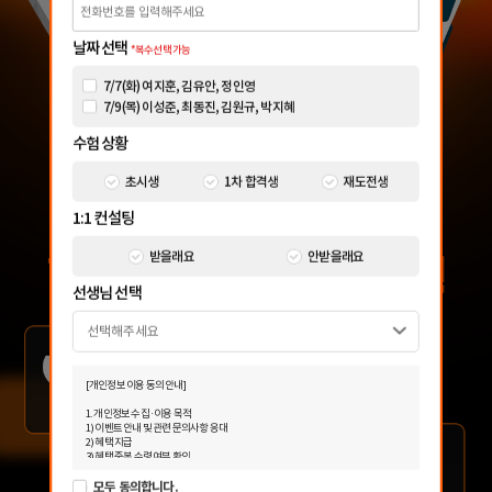
날짜 선택
*복수선택 가능
7/7(화) 여지훈, 김유안, 정인영
7/9(목) 이성준, 최동진, 김원규, 박지혜
수험 상황
초시생
1차 합격생
재도전생
1:1 컨설팅
받을래요
안받을래요
선생님 선택
[개인정보 이용 동의 안내]
해커스 강의는 타 학원
해커스에서 시작했으면
1. 개인정보 수집·이용 목적
실무 강의와 달리 문제와
더 빨리 합격하지
1) 이벤트 안내 및 관련 문의사항 응대
2) 혜택 지급
자료를 밀도있게
않았을까 생각하고,
3) 혜택 중복 수령 여부 확인
조합하여 풀 수 있는
주변 분들에게도
4) 광고성 정보 수신에 별도 동의한 자에 한하여 해커스 감정평가사를 비롯한 해커스
모두 동의합니다.
교육그룹의 새로운 서비스 신상품이나 이벤트, 최신 정보 안내 등 회원님의 취향에