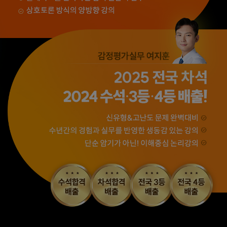
합격할 수 있었습니다.
수 있었습니다.
합격생 양*성님
합격생 이*원님
해커스에서 시작했으면
해커스 여지훈
더 빨리 합격하지
평가사님의 기출강의와
않았을까 생각하고,
GS를 통해 넉넉한 실무
주변 분들에게도
점수를 받으며 합격할 수
감정평가사 시작은
있었습니다.
해커스에서 하라고
추천합니다.
합격생 김*훈님
합격생 김*인님
해커스의 선생님들의
해커스의 선생님들이
강의력이 너무 좋았어요.
직접 답안을 봐주시고