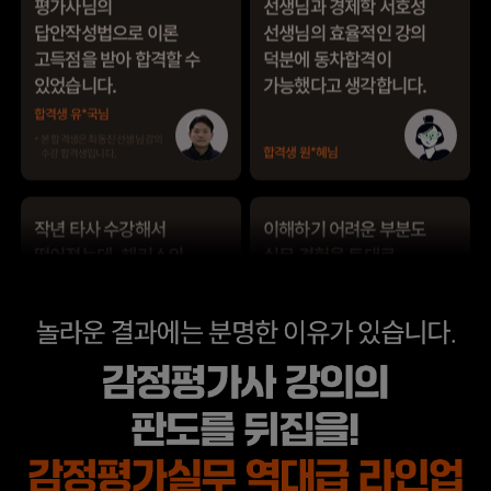
작년 타사 수강해서
이해하기 어려운 부분도
떨어졌는데, 해커스의
실무 경험을 토대로
우수한 강사진 덕분에
설명해 주셔서 실무
올해는 합격하게
과목을 보다 쉽게 배울
되었습니다.
수 있었습니다.
합격생 한*철님
합격생 류*운님
해커스 강사분들의
해커스 박지혜
수업의 퀄리티가
평가사님께서 매 수업
타학원들과 비교하여
내내 꼼꼼하게
남다르다고
첨삭해주셔서 도움이
생각했습니다.
많이 되었습니다.
합격생 이*헌님
합격생 이*원님