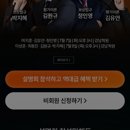
여지훈·김유안·정인영 | 7월 7일 (화) 오후 3시 | 강남학원
이성준·최동진·김원규·박지혜 | 7월 9일 (목) 오후 3시 | 강남학원