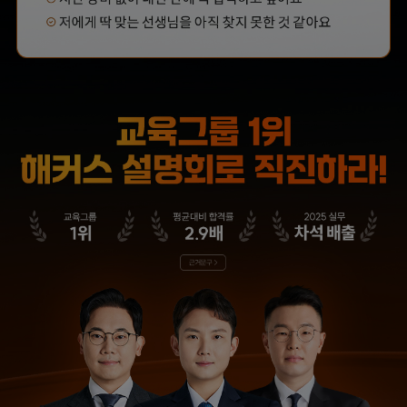
해커스의 선생님들의
해커스의 선생님들이
강의력이 너무 좋았어요.
직접 답안을 봐주시고
덕분에 노베이스로
피드백 해주셔서 합격할
합격할 수 있었습니다.
수 있었습니다.
합격생 양*성님
합격생 이*원님
해커스에서 시작했으면
해커스 여지훈
더 빨리 합격하지
평가사님의 기출강의와
않았을까 생각하고,
GS를 통해 넉넉한 실무
주변 분들에게도
점수를 받으며 합격할 수
감정평가사 시작은
있었습니다.
해커스에서 하라고
추천합니다.
합격생 김*훈님
합격생 김*인님