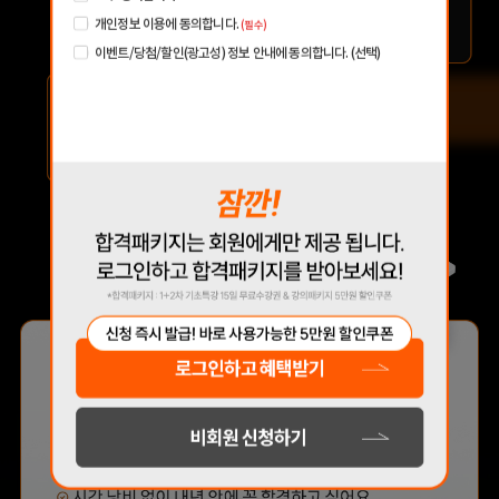
방법을 알려주십니다.
감정평가사 시작은
맞는 최적의 서비스를 제공하기 위함
개인정보 이용에 동의합니다.
(필수)
(해커스교육그룹: 해커스 어학원, 해커스인강, 해커스프랩, 해커스톡, 해커스중국
해커스에서 하라고
어, 해커스일본어, 해커스잡, 해커스금융, 해커스임용, 해커스공무원, 해커스경찰,
이벤트/당첨/할인(광고성) 정보 안내에 동의합니다. (선택)
해커스소방, 해커스공인중개사, 해커스주택관리사, 해커스편입 등)
추천합니다.
2. 개인정보 수집·이용 항목: 이름, 휴대폰번호, 이메일
수집한 개인정보는 회원 탈퇴 시까지 보관합니다. 단, 이
3. 개인정보 보유/이용 기간:
합격생 김*현님
합격생 김*훈님
벤트 참여일로부터 2년 이내 회원 탈퇴한 경우에는 참여일로부터 2년 동안 보관 후
파기합니다.
4. 이벤트 신청 회원은 개인정보 수집·이용을 거부할 수 있습니다. 단, 거부의 경우 이
벤트 신청이 제한됩니다.
해커스에서 시작했으면
해커스 여지훈
더 빨리 합격하지
평가사님의 기출강의와
않았을까 생각하고,
GS를 통해 넉넉한 실무
주변 분들에게도
점수를 받으며 합격할 수
감정평가사 시작은
있었습니다.
해커스에서 하라고
추천합니다.
합격생 김*훈님
합격생 김*인님