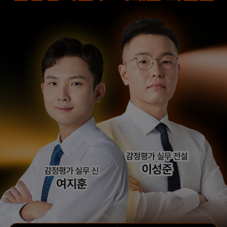
해커스 선생님이
타학원과 비교했을 때
출제하신 동형모의고사
가격도 합리적이고,
다 풀었는데 적중률
강의 퀄리티가 굉장히
미쳤어요. 시험장에서
좋아 합격했습니다.
깜짝 놀랐습니다.
합격생 소*진님
합격생 김*호님
해커스 강의는 타 학원
해커스에서 시작했으면
실무 강의와 달리 문제와
더 빨리 합격하지
자료를 밀도있게
않았을까 생각하고,
조합하여 풀 수 있는
주변 분들에게도
방법을 알려주십니다.
감정평가사 시작은
해커스에서 하라고
추천합니다.