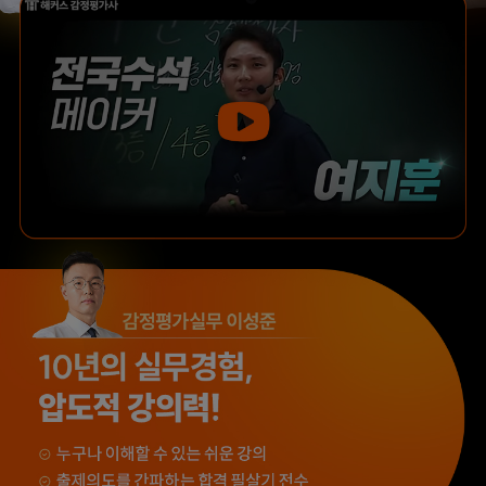
합격생 김*현님
합격생 김*훈님
해커스에서 시작했으면
해커스 여지훈
더 빨리 합격하지
평가사님의 기출강의와
않았을까 생각하고,
GS를 통해 넉넉한 실무
주변 분들에게도
점수를 받으며 합격할 수
감정평가사 시작은
있었습니다.
해커스에서 하라고
추천합니다.
합격생 김*훈님
합격생 김*인님
해커스의 선생님들의
해커스의 선생님들이
강의력이 너무 좋았어요.
직접 답안을 봐주시고
덕분에 노베이스로
피드백 해주셔서 합격할