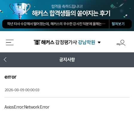
회계 타학원 1타보다 솔직히 500배는 좋아요. 쉽게 고득점 가능합니다.
-
소*진님
타학원과 비교했을때 가격도 합리적이고, 강의퀄리티가 굉장히 좋아 합격했습니다.
-
김*호님
작년 타사 수강해서 떨어졌는데, 해커스의 우수한 강사진 덕분에 올해는 합격하게 되었습니다.
-
펼쳐보기
해커스 선생님이 출제하신 동형모의고사 다 풀었는데 적중률 미쳤어요. 시험장에서 깜짝 놀랐습니다.
해커스가 가장 유명하기도 하였고 수업의 퀄리티가 타학원들과 비교하여 남다르다고 생각했습니다.
회계 경제 노베이스 예체능 전공자였는데, 해커스로 7개월만에 합격했습니다.
-
권*현님
최대한 적게 공부하면서 합격할 수 있었습니다.
-
양*성님
타 업계 7년 종사 후 5개월만의 합격, 해커스 덕분에 가능했습니다!
-
김*솔님
회계 타학원 1타보다 솔직히 500배는 좋아요. 쉽게 고득점 가능합니다.
-
소*진님
공지사항
타학원과 비교했을때 가격도 합리적이고, 강의퀄리티가 굉장히 좋아 합격했습니다.
-
김*호님
error
2026-08-09 00:00:03
AxiosError: Network Error