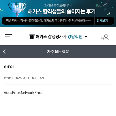
회계 타학원 1타보다 솔직히 500배는 좋아요. 쉽게 고득점 가능합니다.
-
소*진님
타학원과 비교했을때 가격도 합리적이고, 강의퀄리티가 굉장히 좋아 합격했습니다.
-
김*호님
작년 타사 수강해서 떨어졌는데, 해커스의 우수한 강사진 덕분에 올해는 합격하게 되었습니다.
-
펼쳐보기
해커스 선생님이 출제하신 동형모의고사 다 풀었는데 적중률 미쳤어요. 시험장에서 깜짝 놀랐습니다.
해커스가 가장 유명하기도 하였고 수업의 퀄리티가 타학원들과 비교하여 남다르다고 생각했습니다.
회계 경제 노베이스 예체능 전공자였는데, 해커스로 7개월만에 합격했습니다.
-
권*현님
최대한 적게 공부하면서 합격할 수 있었습니다.
-
양*성님
타 업계 7년 종사 후 5개월만의 합격, 해커스 덕분에 가능했습니다!
-
김*솔님
회계 타학원 1타보다 솔직히 500배는 좋아요. 쉽게 고득점 가능합니다.
-
소*진님
자주 묻는 질문
타학원과 비교했을때 가격도 합리적이고, 강의퀄리티가 굉장히 좋아 합격했습니다.
-
김*호님
error
error
2026-08-10 03:01:21
AxiosError: Network Error